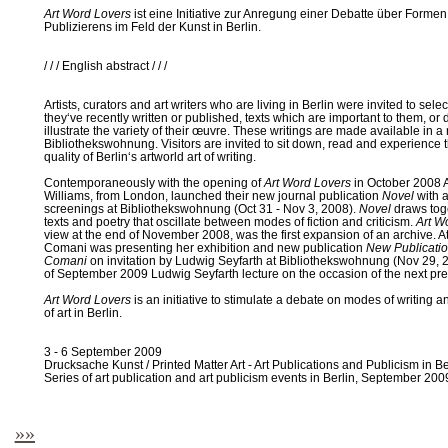
Art Word Lovers
ist eine Initiative zur Anregung einer Debatte über Form
Publizierens im Feld der Kunst in Berlin.
/ / / English abstract / / /
Artists, curators and art writers who are living in Berlin were invited to sele
they‘ve recently written or published, texts which are important to them, or
illustrate the variety of their œuvre. These writings are made available in 
Bibliothekswohnung. Visitors are invited to sit down, read and experience t
quality of Berlin‘s artworld art of writing.
Contemporaneously with the opening of
Art Word Lovers
in October 2008 
Williams, from London, launched their new journal publication
Novel
with a
screenings at Bibliothekswohnung (Oct 31 - Nov 3, 2008).
Novel
draws toge
texts and poetry that oscillate between modes of fiction and criticism.
Art Wo
view at the end of November 2008, was the first expansion of an archive. 
Comani was presenting her exhibition and new publication
New Publicatio
Comani
on invitation by Ludwig Seyfarth at Bibliothekswohnung (Nov 29, 
of September 2009 Ludwig Seyfarth lecture on the occasion of the next pres
Art Word Lovers
is an initiative to stimulate a debate on modes of writing an
of art in Berlin.
3 - 6 September 2009
Drucksache Kunst / Printed Matter Art - Art Publications and Publicism in 
Series of art publication and art publicism events in Berlin, September 200
»»