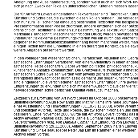
Aneignung und Auseinandersetzung, sondern weist auch an sich Wort- und 
sich je nach Zweck der Texte an unterschiedlichen Kriterien messen lasse
Die für
Art Word Lovers
eingeladenen Textverfasser sind Theoretiker, Kunstk
Künstler und Schreiber, die zwischen diesen Rollen pendeln. Die vorliege
sich nur zum Teil scheinbar eindeutig bestimmten Textsorten wie beispielsw
Presseinformation oder Poesie zuordnen, andere entziehen sich der präzis
offensichtlich: Textinterne Kriterien zur Bestimmung wie Textstruktur, Sat
Merkmale (Handschrift, Maschinenschrift oder Druck) werden bewusst erfül
unterlaufen; textexterne Bestimmungskriterien wie ein durch das Veröffe
gegebener Kommunikationszusammenhang helfen manchmal weiter, manch
einigen Texten fehlt die Einbettung in einen derartigen Kontext, da sie e
weitere Angaben präsentiert werden.
In den vorliegenden wissenschaftlichen, literarischen, visuellen und Geb
ästhetische Erfahrungen verarbeitet, von einem Artefakttyp in einen ander
ästhetische Reize geschaffen. Dabei werden politische, philosophische, ku
künstlerische Ansätze kommuniziert. Die Grenzverläufe zwischen ästhetisc
ästhetischen Schreibweisen werden vom jeweils (sich) schreibenden Subj
strengstens überwacht oder durchlässig gemacht und sogar kunstimmanent
sind eingeladen, die verschiedenen ästhetischen Erfahrungen, ihre jeweili
Entgrenzungen zu erkunden und sich mit einem Ausschnitt aus der Vielfalt 
hervorgebrachten schreiberischen Qualität vertraut zu machen.
Zeitgleich zur Eröffnung von
Art Word Lovers
im Oktober 2008 präsentierte
Bibliothekswohnung Alun Rowlands und Matt Williams ihre neue Journal-Pu
einer Ausstellung und Filmvorführungen (31.10.-3.11.2008).
Novel
vereint 
und sonstigen Autoren, Texte und Poesie, die zwischen fiktionalen und kr
oszillieren. Ende November 2008 wurde mit
Art Word Lovers (contd.)
das i
Archiv erweitert. Parallel dazu zeigte Daniela Comani ihre Ausstellung un
Neuerscheinungen hrsg. von Daniela Comani
auf Einladung von Ludwig Se
Bibliothekswohnung (29.11.2008). Anfang September 2009 halten Ludwig 
Künstler und Gina-Herausgeber Peter Jap Lim im Rahmen einer weiteren 
Archivs einen Vortrag.