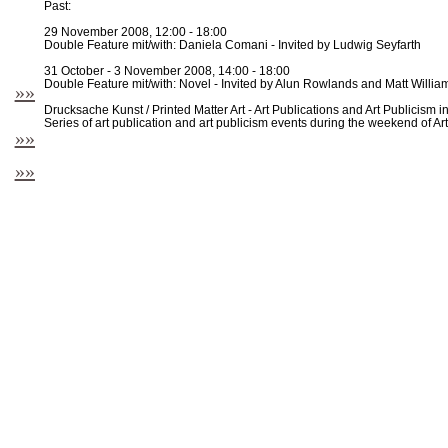
Past:
29 November 2008, 12:00 - 18:00
Double Feature mit/with: Daniela Comani - Invited by Ludwig Seyfarth
31 October - 3 November 2008, 14:00 - 18:00
Double Feature mit/with: Novel - Invited by Alun Rowlands and Matt Willia
»»
Drucksache Kunst / Printed Matter Art - Art Publications and Art Publicism i
Series of art publication and art publicism events during the weekend of Ar
»»
»»